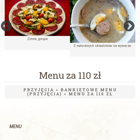
Zimne, gorące
Z naturalnych składników na wywarze.
Menu za 110 zł
PRZYJĘCIA
»
BANKIETOWE MENU
(PRZYJĘCIA)
»
MENU ZA 110 ZŁ
MENU