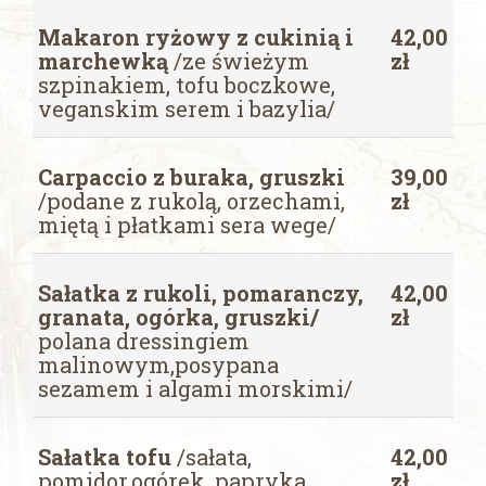
Makaron ryżowy z cukinią i
42,00
marchewką
/ze świeżym
zł
szpinakiem, tofu boczkowe,
veganskim serem i bazylia/
Carpaccio z buraka, gruszki
39,00
/podane z rukolą, orzechami,
zł
miętą i płatkami sera wege/
Sałatka z rukoli, pomaranczy,
42,00
granata, ogórka, gruszki/
zł
polana dressingiem
malinowym,posypana
sezamem i algami morskimi/
Sałatka tofu
/sałata,
42,00
pomidor,ogórek, papryka,
zł