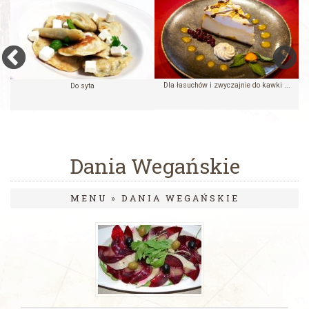
Dla łasuchów i zwyczajnie do kawki ...
Do syta
Dania Wegańskie
MENU
»
DANIA WEGAŃSKIE