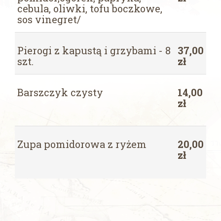
cebula, oliwki, tofu boczkowe,
sos vinegret/
Pierogi z kapustą i grzybami - 8
37,00
szt.
zł
Barszczyk czysty
14,00
zł
Zupa pomidorowa z ryżem
20,00
zł