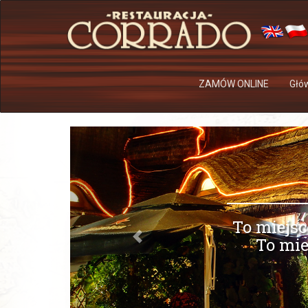
ZAMÓW ONLINE
Głó
To miejsc
To mie