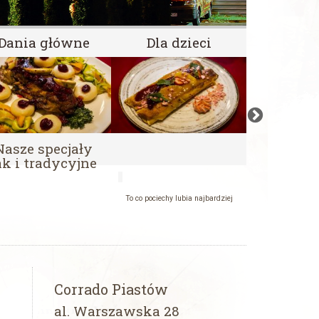
Dania główne
Dla dzieci
Dania 
Smacznie i
Nasze specjały
ak i tradycyjne
To co pociechy lubia najbardziej
Corrado Piastów
al. Warszawska 28