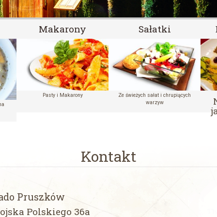
Makarony
Sałatki
Pasty i Makarony
Ze świeżych sałat i chrupiących
warzyw
na
j
Kontakt
ado Pruszków
Wojska Polskiego 36a