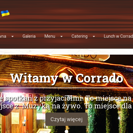
wna
Galeria
Menu
Catering
Lunch w Corra
Witamy w Corrado
e spotkań z przyjaciółmi. To miejsce na 
jsce z Muzyką na żywo. To miejsce dla 
Czytaj więcej