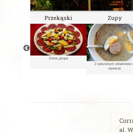
 dostawie
Przekąski
Zupy
Zimne, gorące
Wina
Z naturalnych składników 
wywarze.
Corr
al. 