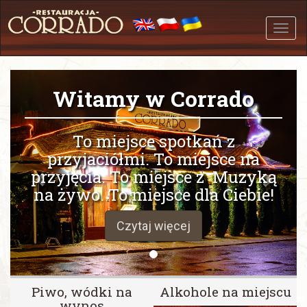
Przej
Przej
Przej
do
do
do
menu
treści
wyszu
głów
Witamy w Corrado
To miejsce spotkań z
przyjaciółmi. To miejsce na
przyjęcia. To miejsce z Muzyką
na żywo. To miejsce dla Ciebie!
Czytaj więcej
Piwo, wódki na
Alkohole na miejscu
wynos