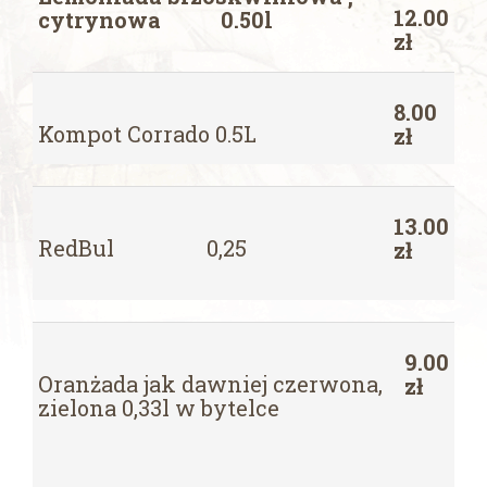
12.00
cytrynowa 0.50l
zł
8.00
Kompot Corrado 0.5L
zł
13.00
RedBul 0,25
zł
9.00
Oranżada jak dawniej czerwona,
zł
zielona 0,33l w bytelce