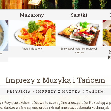
Makarony
Sałatki
Pasty i Makarony
Ze świeżych sałat i chrupiących
warzyw
na
j
Imprezy z Muzyką i Tańcem
PRZYJĘCIA
»
IMPREZY Z MUZYKĄ I TAŃCEM
 i Przyjęcie okolicznościowe to szczególne uroczystości. Pozostają w 
o. Bardzo ważne są więc uroda i klimat miejsca, doskonała kuchnia jak i