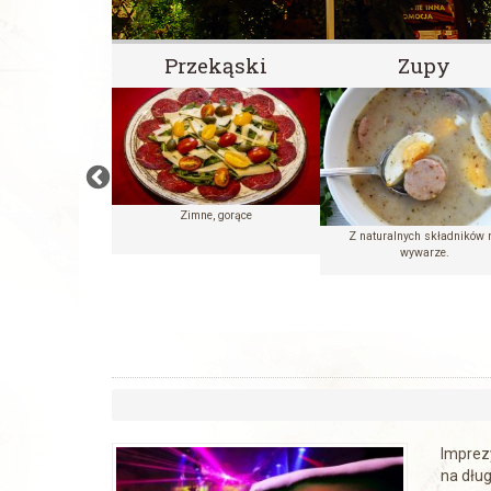
 dostawie
Przekąski
Zupy
Zimne, gorące
Wina
Z naturalnych składników 
wywarze.
Imprezy
na dług