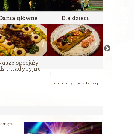
Dania główne
Dla dzieci
Dania 
Smacznie i
Nasze specjały
ak i tradycyjne
To co pociechy lubia najbardziej
pamięci