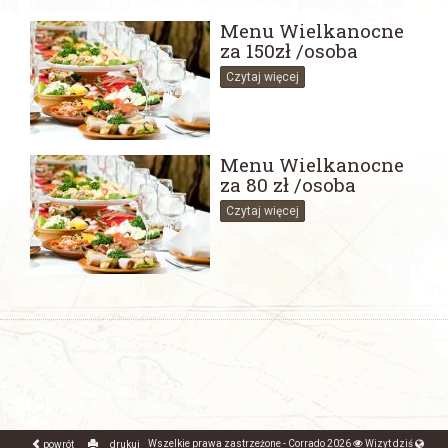
Menu Wielkanocne
za 150zł /osoba
Czytaj więcej
Menu Wielkanocne
za 80 zł /osoba
Czytaj więcej
Wszelkie prawa zastrzeżone - Corrado 2026
Wizyt dziś
powrót
drukuj